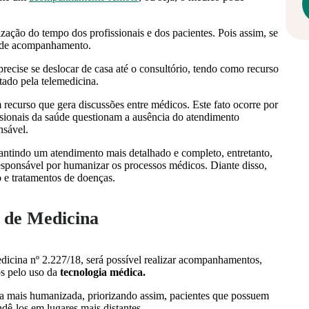
zação do tempo dos profissionais e dos pacientes. Pois assim, se
s de acompanhamento.
precise se deslocar de casa até o consultório, tendo como recurso
tado pela telemedicina.
recurso que gera discussões entre médicos. Este fato ocorre por
issionais da saúde questionam a ausência do atendimento
ensável.
rantindo um atendimento mais detalhado e completo, entretanto,
esponsável por humanizar os processos médicos. Diante disso,
o e tratamentos de doenças.
l de Medicina
icina nº 2.227/18, será possível realizar acompanhamentos,
os pelo uso da
tecnologia médica.
a mais humanizada, priorizando assim, pacientes que possuem
ê-los em lugares mais distantes.