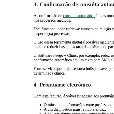
3. Confirmação de consulta auto
A confirmação de
consulta automática
é mais um d
nos processos médicos.
Esta funcionalidade refere-se também na relação e
e aperfeiçoa processos.
O uso dessa ferramenta digital é possível mediant
pode-se reduzir bastante a taxa de ausência de pac
O Software Feegow Clinic, por exemplo, reduz as 
confirmação automática em um texto para SMS e/
É um serviço que, hoje, se torna indispensável par
determinada clínica.
4. Prontuário eletrônico
Com este recurso, é viável ter acesso aos prontuá
O trânsito de informações entre profissiona
A um diagnóstico mais rápido e eficaz;
A agilizar alguns processos como solicitaç