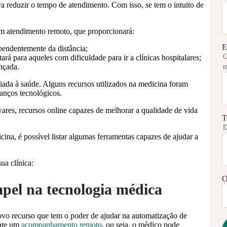
a reduzir o tempo de atendimento. Com isso, se tem o intuito de
 um atendimento remoto, que proporcionará:
E
endentemente da distância;
C
rá para aqueles com dificuldade para ir a clínicas hospitalares;
nçada.
m
iada à saúde. Alguns recursos utilizados na medicina foram
vanços tecnológicos.
wares, recursos online capazes de melhorar a qualidade de vida
T
D
na, é possível listar algumas ferramentas capazes de ajudar a
ua clínica:
O
apel na tecnologia médica
vo recurso que tem o poder de ajudar na automatização de
ente um
acompanhamento remoto
, ou seja, o médico pode