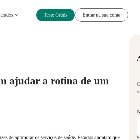
teúdos
Teste Grátis
Entrar na sua conta
m ajudar a rotina de um
C
s
N
azes de aprimorar os serviços de saúde. Estudos apontam que
S