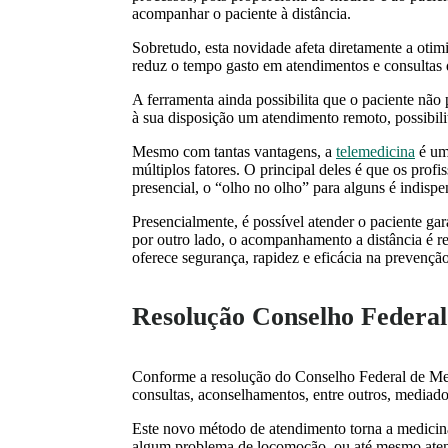
acompanhar o paciente à distância.
Sobretudo, esta novidade afeta diretamente a otimi
reduz o tempo gasto em atendimentos e consulta
A ferramenta ainda possibilita que o paciente não 
à sua disposição um atendimento remoto, possibili
Mesmo com tantas vantagens, a
telemedicina
é um 
múltiplos fatores. O principal deles é que os prof
presencial, o “olho no olho” para alguns é indisp
Presencialmente, é possível atender o paciente ga
por outro lado, o acompanhamento a distância é r
oferece segurança, rapidez e eficácia na prevençã
Resolução Conselho Federa
Conforme a resolução do Conselho Federal de Med
consultas, aconselhamentos, entre outros, mediad
Este novo método de atendimento torna a medicin
algum problema de locomoção, ou até mesmo atend