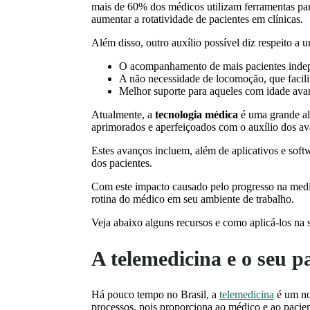
mais de 60% dos médicos utilizam ferramentas par
aumentar a rotatividade de pacientes em clínicas.
Além disso, outro auxílio possível diz respeito a
O acompanhamento de mais pacientes indep
A não necessidade de locomoção, que facilita
Melhor suporte para aqueles com idade ava
Atualmente, a
tecnologia médica
é uma grande al
aprimorados e aperfeiçoados com o auxílio dos a
Estes avanços incluem, além de aplicativos e soft
dos pacientes.
Com este impacto causado pelo progresso na medici
rotina do médico em seu ambiente de trabalho.
Veja abaixo alguns recursos e como aplicá-los na s
A telemedicina e o seu p
Há pouco tempo no Brasil, a
telemedicina
é um no
processos, pois proporciona ao médico e ao paci