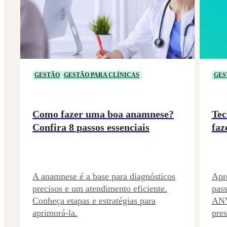
GESTÃO
GESTÃO PARA CLÍNICAS
GES
Como fazer uma boa anamnese?
Tec
Confira 8 passos essenciais
faz
A anamnese é a base para diagnósticos
Apre
precisos e um atendimento eficiente.
pas
Conheça etapas e estratégias para
ANV
aprimorá-la.
pres