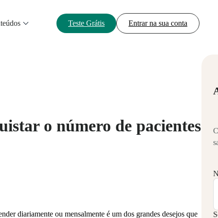
teúdos
Teste Grátis
Entrar na sua conta
uistar o número de pacientes
C
s
N
tender diariamente ou mensalmente é um dos grandes desejos que
S