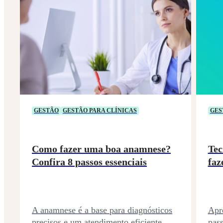
GESTÃO
GESTÃO PARA CLÍNICAS
GES
Como fazer uma boa anamnese?
Tec
Confira 8 passos essenciais
faz
A anamnese é a base para diagnósticos
Apre
precisos e um atendimento eficiente.
pas