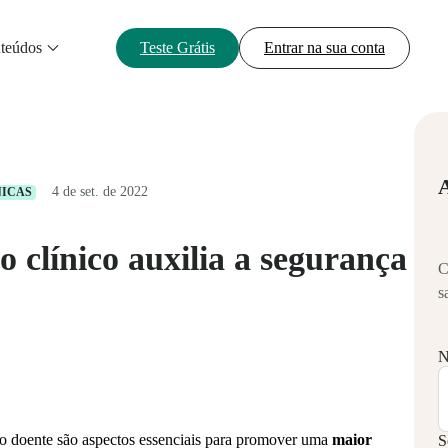
teúdos
Teste Grátis
Entrar na sua conta
4 de set. de 2022
NICAS
o clínico auxilia a segurança
C
s
N
 do doente são aspectos essenciais para promover uma
maior
S