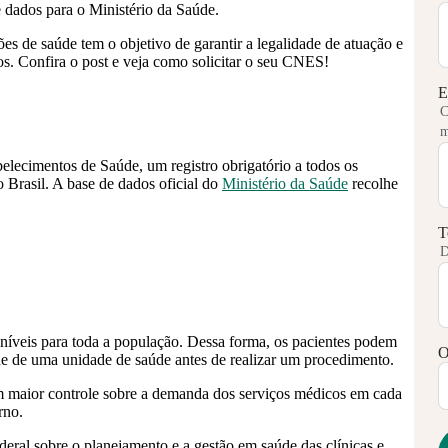
e dados para o Ministério da Saúde.
es de saúde tem o objetivo de garantir a legalidade de atuação e
dos. Confira o post e veja como solicitar o seu CNES!
E
C
m
elecimentos de Saúde, um registro obrigatório a todos os
 Brasil. A base de dados oficial do
Ministério da Saúde
recolhe
T
D
oníveis para toda a população. Dessa forma, os pacientes podem
O
ade de uma unidade de saúde antes de realizar um procedimento.
 maior controle sobre a demanda dos serviços médicos em cada
rno.
eral sobre o planejamento e a gestão em saúde das clínicas e