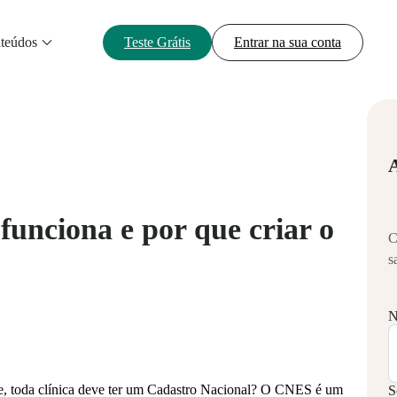
teúdos
Teste Grátis
Entrar na sua conta
unciona e por que criar o
C
s
N
de, toda clínica deve ter um Cadastro Nacional? O CNES é um
S